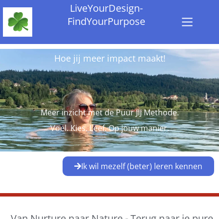
LiveYourDesign-
FindYourPurpose
Hoe jij meer impact maakt!
Meer inzicht met de Puur JIJ Methode.
Voel. Kies. Leef. Op jouw manier.
Ik wil mezelf (beter) leren kennen
Van Nurture naar Nature - Terug naar je pure