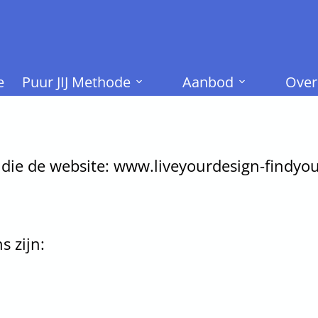
e
Puur JIJ Methode
Aanbod
Over
 die de website: www.liveyourdesign-findy
s zijn: