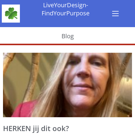
LiveYourDesign-
FindYourPurpose
Blog
HERKEN jij dit ook?