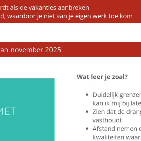
ordt als de vakanties aanbreken
jd, waardoor je niet aan je eigen werk toe kom
t van november 2025
Wat leer je zoal?
Duidelijk grenzen
kan ik mij bij la
Zien dat de dran
vasthoudt
Afstand nemen e
kwaliteiten waa