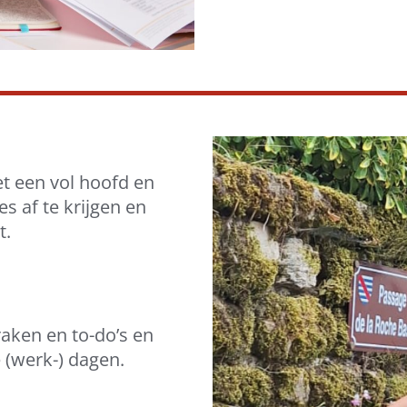
et een vol hoofd en
s af te krijgen en
t.
raken en to-do’s en
e (werk-) dagen.