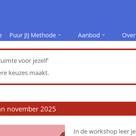
e
Puur JIJ Methode
Aanbod
Over
imte voor jezelf’
dere keuzes maakt.
 van november 2025
In de workshop leer je